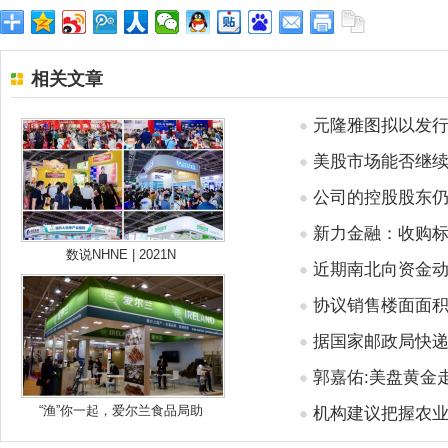
相关文章
元隆雅图拟以发行
美股市场能否继续
公司的控股股东
新力金融：收购
数说NHNE | 2021N
近期南北向资金
协议销售楼面面积为
据国家邮政局快递
郭嘉佑:美盘黄金
“渔”你一起，爱尔兰食品局助
机构建议把握农