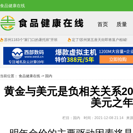
食品健康在线
首页
质量
苏州1183个“家门口的暑托班”开班
定了!苏州第五座天街即将落户相城!
当前位置：
食品健康在线
->
国内
黄金与美元是负相关关系20
美元之
栏目：国内 时间：2021-12-08 21:14 来