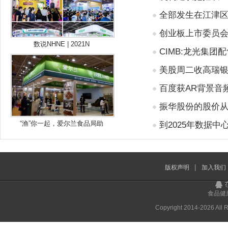
全部发生在江津
创业板上市委员会
数说NHNE | 2021N
CIMB:龙光集团
美股周二收高瑞
百度获AR背景音
振华股份的股价从年
“渔”你一起，爱尔兰食品局助
到2025年数据
|
版权声明
加入我们
食品
Copyright 2014-
2026 All