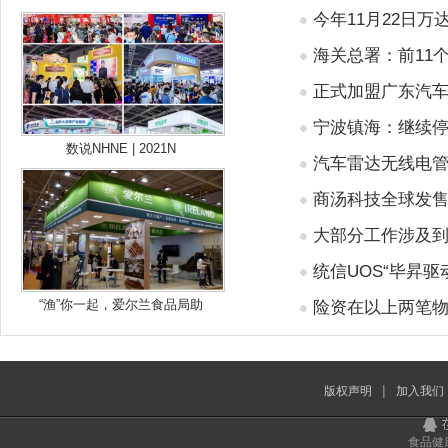
今年11月22日
海关总署：前11个
正式加盟广东汽车
宁波镇海：继续
数说NHNE | 2021N
汽车雷达无线电
商汤科技全球发售
大部分工作涉及
统信UOS“毕昇驱
“渔”你一起，爱尔兰食品局助
险资在以上两笔
|
版权声明
加入我们
食品