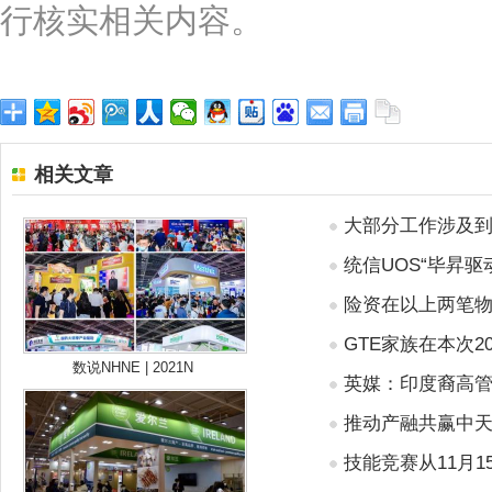
行核实相关内容。
相关文章
大部分工作涉及
统信UOS“毕昇驱
险资在以上两笔
GTE家族在本次
数说NHNE | 2021N
英媒：印度裔高
推动产融共赢中
技能竞赛从11月1